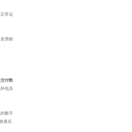
程正常运
看发票邮
现
交付数
式外包员
统的数字
发展后