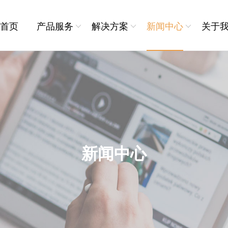
首页
产品服务
解决方案
新闻中心
关于
新零售
品牌动态
公司介
取
用工支持
专业服务
快递物流
政策速递
加入我
务
灵活用工
全国人事服务
物业行业
研究院+
联系我
聘
流程外包
全国社保公积金服务
岗位外包
薪酬管理服务
新闻中心
劳务派遣
背调服务
海外人力资源服务
助残就业服务