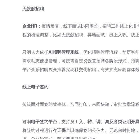
无接触招聘
企业HR：
疫情反复，线下面试协同困难，招聘工作线上化非
程的梳理调整，比如无接触招聘、异地面试、线上入职、线
君润人力依托
AI招聘管理系统
，优化招聘管理流程，简历智
需求动态便捷管理，可按需自定义设置招聘各阶段形式，招
平台众乐招聘裂变推荐实现社交化招聘，有效扩充应聘群体
线上电子签约
传统面对面签约效率低，合同打印，来回快递，审批盖章流
君润
电子签约平台
，支持员工
入、转、调、离及各类证明开
将签约过程进行
存证保全
以确保签约公信力。无论何时何地
递，分分钟完成，节省费用及时间成本。