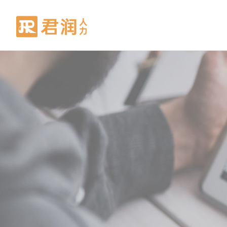
人才获
招聘服
AI 招