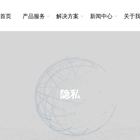
首页
产品服务
解决方案
新闻中心
关于
新零售
品牌动态
公司介
取
用工支持
专业服务
快递物流
政策速递
加入我
务
灵活用工
全国人事服务
物业行业
研究院+
联系我
聘
流程外包
全国社保公积金服务
岗位外包
薪酬管理服务
隐私
劳务派遣
背调服务
海外人力资源服务
助残就业服务