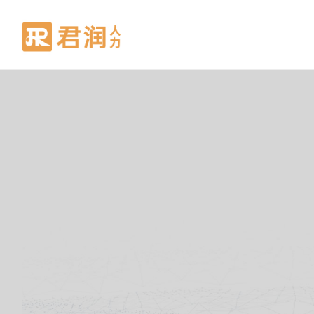
人才获
招聘服
AI 招